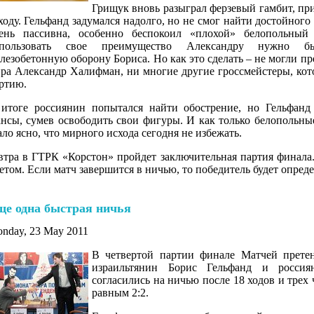
Грищук вновь разыграл ферзевый гамбит, пр
ходу. Гельфанд задумался надолго, но не смог найти достойного
ень пассивна, особенно беспокоил «плохой» белопольный
спользовать свое преимущество Александру нужно б
лезобетонную оборону Бориса. Но как это сделать – не могли п
ра Александр Халифман, ни многие другие гроссмейстеры, кот
ртию.
итоге россиянин попытался найти обострение, но Гельфанд
нсы, сумев освободить свои фигуры. И как только белопольны
ало ясно, что мирного исхода сегодня не избежать.
втра в ГТРК «Корстон» пройдет заключительная партия финала
етом. Если матч завершится в ничью, то победитель будет опреде
ще одна быстрая ничья
nday, 23 May 2011
В четвертой партии финале Матчей прет
израильтянин Борис Гельфанд и росси
согласились на ничью после 18 ходов и трех 
равным 2:2.