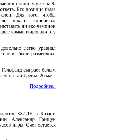
именив новинку уже на 8-
 ответа. Его позиция была
 слон. Для того, чтобы
ыло как-то «пробить»
редставить ни экс-чемпион
орые комментировали эту
 довольно легко уравнял
е слоны были разменяны,
. Гельфанд сыграет белым
лен на тай-брейке 26 мая.
Подробнее..
ендентов ФИДЕ в Казани
янин Александр Грищук
часов игры. Счет остается