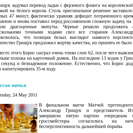
ищук задумал перевод ладьи с ферзевого фланга на королевский
акой на белого короля. Столь оригинальное решение заставило
лых 47 минут, фактически уравняв дефицит потраченного врем
шение и вновь поставил перед россиянином сложную задачу, на
ли драгоценные минуты. Черные решили продолжить ат
сколькими точными ходами свел все старания Александ
яснилось, что позиция белых выглядит намного перспект
венство Грищук предложил жертву качества, но принять ее было
есто этого Борис сыграл очень тонко слон b2, после чего выясн
льше похожа на карточный домик. На последние 13 ходов у Гри
 секунд и безнадежное положение. Естественно, что Борис дод
о капитулировать 35-м ходу.
ятая ничья
esday, 24 May 2011
В финальном матче Матчей претендент
Александр Грищук и представитель Из
завершили пятую партию очередным 
гроссмейстеры согласились на н
бесперспективность дальнейшей борьбы.