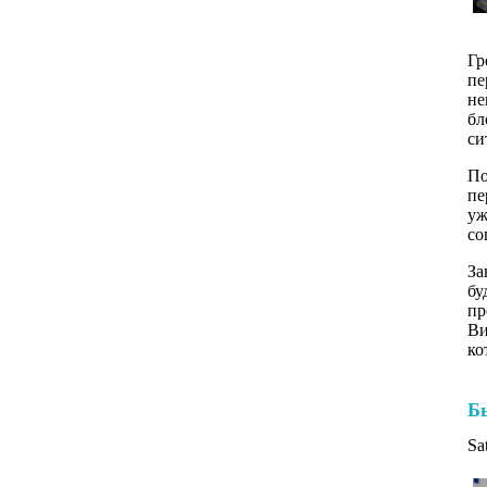
Гр
пе
не
бл
си
По
пе
уж
со
За
бу
пр
Ви
ко
Б
Sa