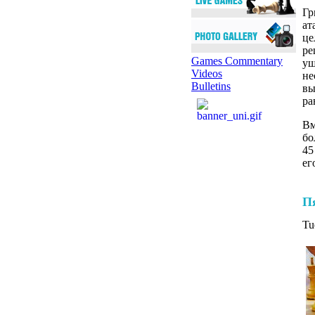
Гр
ат
це
ре
Games Commentary
уш
Videos
не
Bulletins
вы
ра
Вм
бо
45
ег
П
Tu