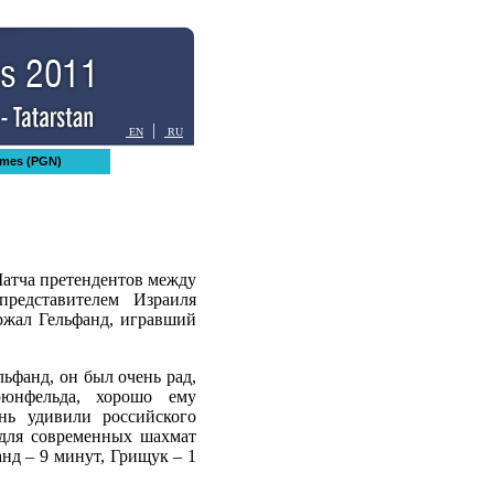
|
EN
RU
mes (PGN)
Матча претендентов между
редставителем Израиля
ржал Гельфанд, игравший
ьфанд, он был очень рад,
рюнфельда, хорошо ему
нь удивили российского
 для современных шахмат
анд – 9 минут, Грищук – 1