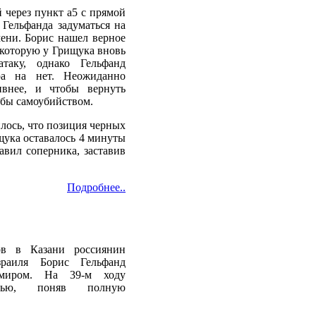
 через пункт а5 с прямой
 Гельфанда задуматься на
ени. Борис нашел верное
 которую у Грищука вновь
аку, однако Гельфанд
ра на нет. Неожиданно
ивнее, и чтобы вернуть
 бы самоубийством.
илось, что позиция черных
щука оставалось 4 минуты
авил соперника, заставив
Подробнее..
ов в Казани россиянин
раиля Борис Гельфанд
миром. На 39-м ходу
ичью, поняв полную