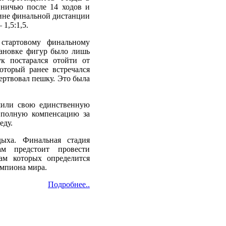
 ничью после 14 ходов и
дине финальной дистанции
1,5:1,5.
стартовому финальному
тановке фигур было лишь
к постарался отойти от
оторый ранее встречался
жертвовал пешку. Это была
ешили свою единственную
л полную компенсацию за
еду.
ыха. Финальная стадия
ам предстоит провести
ам которых определится
емпиона мира.
Подробнее..