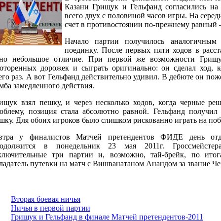
Казани Грищук и Гельфанд согласились на
всего двух с половиной часов игры. На сере
счет в противостоянии по-прежнему равный – 
Начало партии получилось аналогичным 
поединку. После первых пяти ходов в расс
но небольшое отличие. При первой же возможности Грищу
оторенных дорожек и сыграть оригинально: он сделал ход, к
его раз. А вот Гельфанд действительно удивил. В дебюте он по
мба замедленного действия.
ищук взял пешку, и через несколько ходов, когда черные р
облему, позиция стала абсолютно равной. Гельфанд получи
шку. Для обоих игроков было слишком рискованно играть на поб
втра у финалистов Матчей претендентов ФИДЕ день отд
одолжится в понедельник 23 мая 2011г. Гроссмейстер
ключительные три партии и, возможно, тай-брейк, по итог
ладатель путевки на матч с Вишванатаном Анандом за звание Ч
Вторая боевая ничья
Ничья в первой партии
Грищук и Гельфанд в финале Матчей претендентов-2011