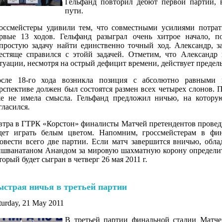
Гельфанд повторил дебют первой партии, 
пути.
оссмейстеры удивили тем, что совместными усилиями потрат
рвые 13 ходов. Гельфанд разыграл очень хитрое начало, п
простую задачу найти единственно точный ход. Александр, з
естяще справился с этойй задачей. Отметим, что Александ
туации, несмотря на острый дефицит времени, действует предел
сле 18-го хода возникла позиция с абсолютно равными
рспективе должен был состоятся размен всех четырех слонов. П
е не имела смысла. Гельфанд предложил ничью, на котору
гласился.
втра в ГТРК «Корстон» финалисты Матчей претендентов провед
дет играть белым цветом. Напомним, гроссмейстерам в фин
овести всего две партии. Если матч завершится вничью, обла
шванатаном Анандом за мировую шахматную корону определитс
торый будет сыгран в четверг 26 мая 2011 г.
ыстрая ничья в третьей партии
turday, 21 May 2011
В третьей партии финальной стадии Матч