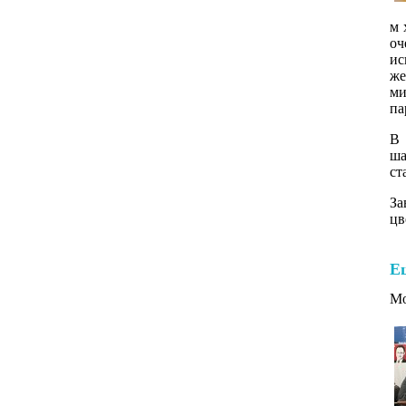
м 
оч
и
же
ми
па
В 
ша
ст
За
цв
Е
Mo