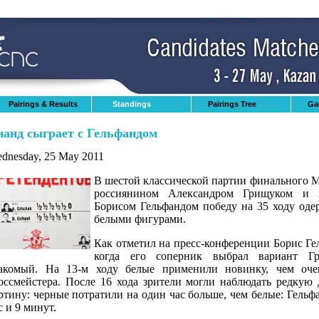
Pairings & Results
Standings
Pairings Tree
Ga
нанд сыграет с Гельфандом
dnesday, 25 May 2011
В шестой классической партии финального 
россиянином Александром Грищуком и п
Борисом Гельфандом победу на 35 ходу оде
белыми фигурами.
Как отметил на пресс-конференции Борис Гел
когда его соперник выбрал вариант Г
акомый. На 13-м ходу белые применили новинку, чем оче
оссмейстера. После 16 хода зрители могли наблюдать редкую
ртину: черные потратили на один час больше, чем белые: Гельф
с и 9 минут.