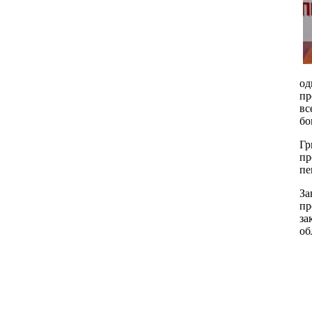
од
пр
вс
бо
Гр
пр
пе
За
пр
за
об