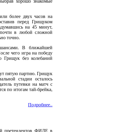
выбрав хорошо знакомые
или более двух часов на
оставив перед Грищуком
адумавшись на 45 минут,
р почти в любой сложной
ьно точно.
 шансами. В ближайшей
осле чего игра на победу
ю Грищук без колебаний
ут пятую партию. Грищук
альной стадии осталось
датель путевки на матч с
я по итогам тай-брейка,
Подробнее..
ей претендентов ФИДЕ в