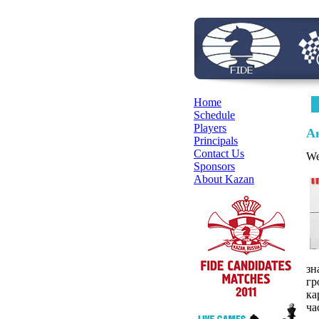
Home
Schedule
Players
А
Principals
Contact Us
We
Sponsors
About Kazan
зн
гр
ка
ча